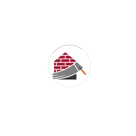
moderne, erdbebensichere und naturkatastrophenresistente,
friedliche Wohnräume.