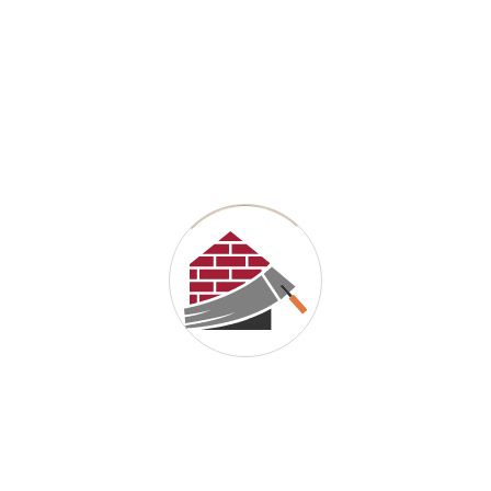
Um Mit Zuversicht
In
Die Zukunft Zu
Schauen
Bauen Wir Sichere Und Komfortable
Räume
Erfahren Sie mehr →